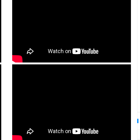
प्रधानमंत्री मोदी के विदेश दौरों पर
2021 से अब तक 557 करोड़ रुपये स
ट्रेकिंग पर गए भारतीय मूल के पीएचडी छात्र की मौत
अधिक खर्च: सरकारी आंकड़े
07 Aug 2026
 बंद, हिंदुजा बंधुओं के खिलाफ याचिका खारिज
 सुरक्षा और सुविधा के लिए प्रशासन के नए और कड़े निर्देश जारी
Share by
लोकसभा में बिल पास: क्या UPI
2021 से अब तक 557 करोड़ रुपये से अधिक खर्च: सरकारी आंकड़े
ट्रांजेक्शन अब हो जाएंगे चार्जड? जानि
पूरी बात
06 Aug 2026
Share by
झारखंड के छात्र भूख हड़ताल पर चाह
हैं कि सरकार उनकी बात सुने, CBI
जांच की अपनी मांग पर अड़े
06 Aug 2026