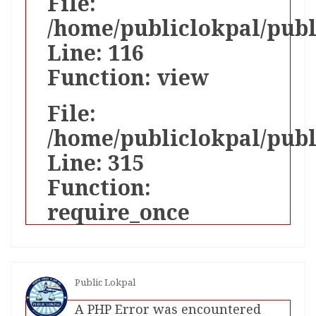
File:
/home/publiclokpal/publ
Line: 116
Function: view
File:
/home/publiclokpal/pub
Line: 315
Function:
require_once
Public Lokpal
A PHP Error was encountered