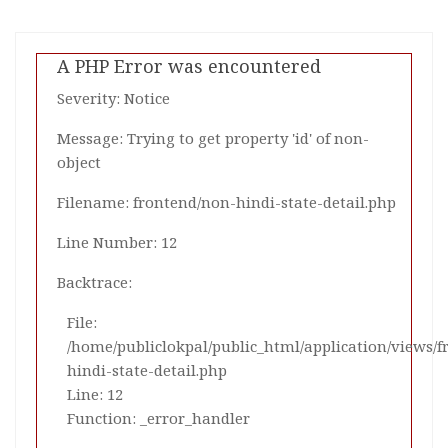
और 'खास अकाउंट्स' पर Meta की टीम से करेगी सवाल-जवाब
स्ट्रेट ऑफ़ होर्मुज गतिरोध: समझौते के लिए दोनों पक्षों को करनी होगी
A PHP Error was encountered
रियायतें
Severity: Notice
एथियोपियन एयरलाइंस के पूर्व प्रमुख टेड्रोस गेब्रेमरियन बने एयर इंडिया के
Message: Trying to get property 'id' of non-
नए सीईओ
object
शेख हसीना की चुप्पी टूटी: विरोधियों पर बंगबंधु की विरासत मिटाने की
Filename: frontend/non-hindi-state-detail.php
कोशिश का लगाया आरोप
Line Number: 12
रांची में उबाल: जेपीएससी और जेएसएससी परीक्षाओं में धांधली के खिलाफ
Backtrace:
छात्रों का उग्र प्रदर्शन
File:
उदयनिधि स्टालिन ने कहा ‘गिरफ्तारी का मकसद किसानों के मुद्दों से ध्यान
/home/publiclokpal/public_html/application/views/
भटकाना’
hindi-state-detail.php
Line: 12
Function: _error_handler