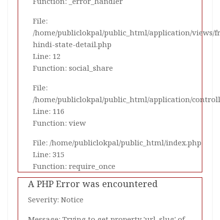
Function: _error_handler
File:
/home/publiclokpal/public_html/application/views/
hindi-state-detail.php
Line: 12
Function: social_share
File:
/home/publiclokpal/public_html/application/control
Line: 116
Function: view
File: /home/publiclokpal/public_html/index.php
Line: 315
Function: require_once
A PHP Error was encountered
Severity: Notice
Message: Trying to get property 'url_slug' of