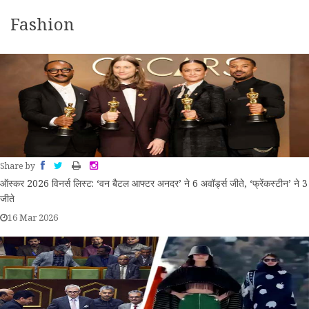
झांसी में सड़क हादसे में मौत
Fashion
तरुण तेजपाल मामले में बॉम्बे हाईकोर्ट का बड़ा फैसला, 2013 के बलात्कार
केस में दोषी करार
स्ट्रेट ऑफ़ होर्मुज गतिरोध: समझौते के लिए दोनों पक्षों को करनी होगी
रियायतें
एथियोपियन एयरलाइंस के पूर्व प्रमुख टेड्रोस गेब्रेमरियन बने एयर इंडिया के
नए सीईओ
Share by
शेख हसीना की चुप्पी टूटी: विरोधियों पर बंगबंधु की विरासत मिटाने की
ऑस्कर 2026 विनर्स लिस्ट: ‘वन बैटल आफ्टर अनदर’ ने 6 अवॉर्ड्स जीते, ‘फ्रेंकस्टीन’ ने 3
जीते
कोशिश का लगाया आरोप
16 Mar 2026
सुप्रीम कोर्ट ने बोफोर्स मामले को किया बंद, हिंदुजा बंधुओं के खिलाफ
याचिका खारिज
देवघर श्रावणी मेला 2026: कांवरियों की सुरक्षा और सुविधा के लिए प्रशासन
के नए और कड़े निर्देश जारी