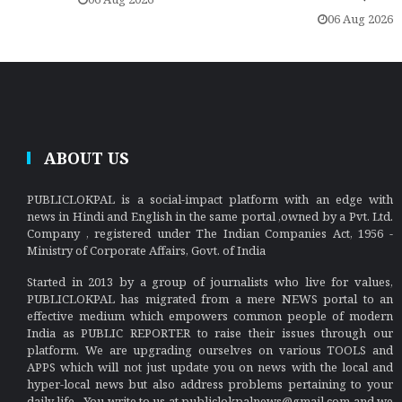
06 Aug 2026
ABOUT US
PUBLICLOKPAL is a social-impact platform with an edge with
news in Hindi and English in the same portal ,owned by a Pvt. Ltd.
Company , registered under The Indian Companies Act, 1956 -
Ministry of Corporate Affairs, Govt. of India
Started in 2013 by a group of journalists who live for values,
PUBLICLOKPAL has migrated from a mere NEWS portal to an
effective medium which empowers common people of modern
India as PUBLIC REPORTER to raise their issues through our
platform. We are upgrading ourselves on various TOOLS and
APPS which will not just update you on news with the local and
hyper-local news but also address problems pertaining to your
daily life . You write to us at publiclokpalnews@gmail.com and we