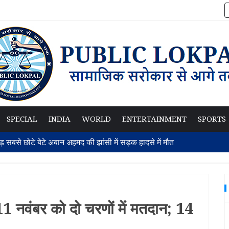
SPECIAL
INDIA
WORLD
ENTERTAINMENT
SPORTS
सबसे छोटे बेटे अबान अहमद की झांसी में सड़क हादसे में मौत
का बड़ा फैसला, 2013 के बलात्कार केस में दोषी करार
ए दोनों पक्षों को करनी होगी रियायतें
1 नवंबर को दो चरणों में मतदान; 14
ड्रोस गेब्रेमरियन बने एयर इंडिया के नए सीईओ
Share by
पर बंगबंधु की विरासत मिटाने की कोशिश का लगाया आरोप